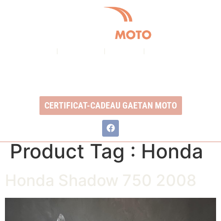
À PROPOS
NOS SERVICES
INVENTAIRE
NOUS CONTACTER
Ouvert du lundi au vendredi : 8h à 17h
2350, Boul. Ste-Anne, QC, G1J 1Y3
CERTIFICAT-CADEAU GAETAN MOTO
Product Tag :
Honda
Honda Shadow 750 2008