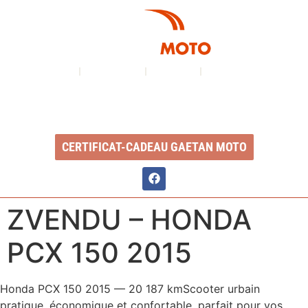
À PROPOS
NOS SERVICES
INVENTAIRE
NOUS CONTACTER
Ouvert du lundi au vendredi : 8h à 17h
2350, Boul. Ste-Anne, QC, G1J 1Y3
CERTIFICAT-CADEAU GAETAN MOTO
ZVENDU – HONDA
PCX 150 2015
Honda PCX 150 2015 — 20 187 kmScooter urbain
pratique, économique et confortable, parfait pour vos