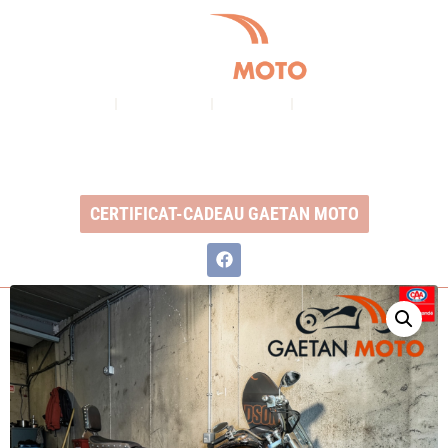
À PROPOS
NOS SERVICES
INVENTAIRE
NOUS CONTACTER
Ouvert du lundi au vendredi : 8h à 17h
2350, Boul. Ste-Anne, QC, G1J 1Y3
CERTIFICAT-CADEAU GAETAN MOTO