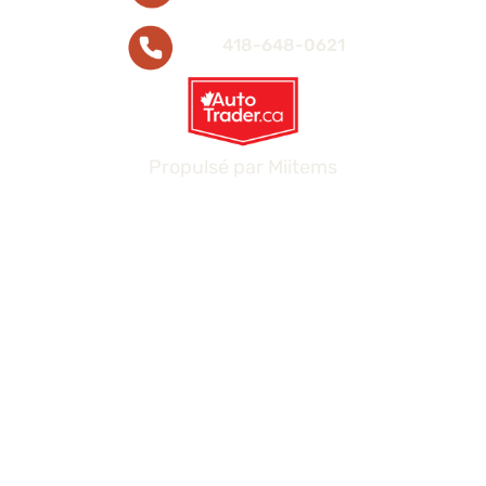
418-648-0621
Propulsé par
Miitems