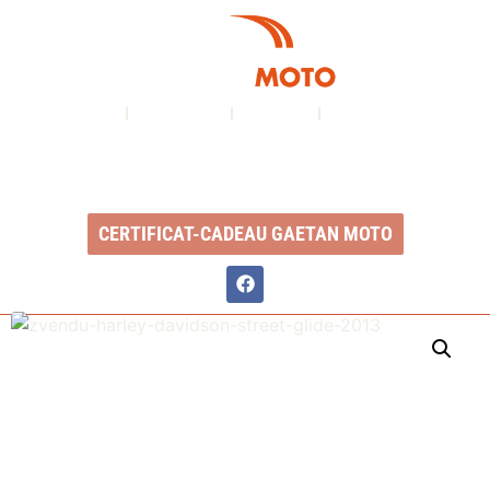
À PROPOS
NOS SERVICES
INVENTAIRE
NOUS CONTACTER
Ouvert du lundi au vendredi : 8h à 17h
2350, Boul. Ste-Anne, QC, G1J 1Y3
CERTIFICAT-CADEAU GAETAN MOTO