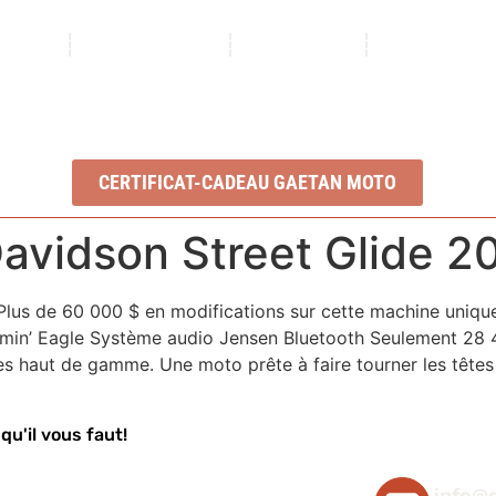
ROPOS
NOS SERVICES
INVENTAIRE
NOUS CONTA
Ouvert du lundi au vendredi : 8h à 17h
2350, Boul. Ste-Anne, QC, G1J 1Y3
CERTIFICAT-CADEAU GAETAN MOTO
vidson Street Glide 2
lus de 60 000 $ en modifications sur cette machine unique:
min’ Eagle Système audio Jensen Bluetooth Seulement 28 4
es haut de gamme. Une moto prête à faire tourner les têtes
qu'il vous faut!