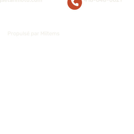
gaetanmoto.com
418-648-0621
Propulsé par
Miitems