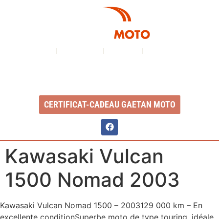
À PROPOS
NOS SERVICES
INVENTAIRE
NOUS CONTACTER
Ouvert du lundi au vendredi : 8h à 17h
2350, Boul. Ste-Anne, QC, G1J 1Y3
CERTIFICAT-CADEAU GAETAN MOTO
Kawasaki Vulcan
1500 Nomad 2003
Kawasaki Vulcan Nomad 1500 – 2003129 000 km – En
excellente conditionSuperbe moto de type touring, idéale