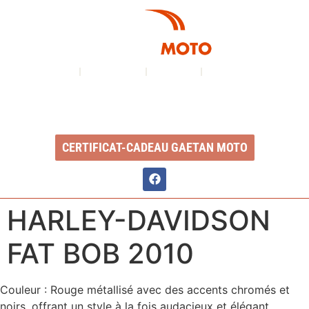
À PROPOS
NOS SERVICES
INVENTAIRE
NOUS CONTACTER
Ouvert du lundi au vendredi : 8h à 17h
2350, Boul. Ste-Anne, QC, G1J 1Y3
CERTIFICAT-CADEAU GAETAN MOTO
HARLEY-DAVIDSON
FAT BOB 2010
Couleur : Rouge métallisé avec des accents chromés et
noirs, offrant un style à la fois audacieux et élégant.