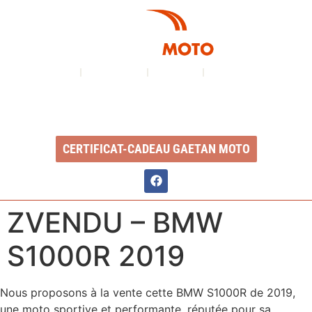
À PROPOS
NOS SERVICES
INVENTAIRE
NOUS CONTACTER
Ouvert du lundi au vendredi : 8h à 17h
2350, Boul. Ste-Anne, QC, G1J 1Y3
CERTIFICAT-CADEAU GAETAN MOTO
ZVENDU – BMW
S1000R 2019
Nous proposons à la vente cette BMW S1000R de 2019,
une moto sportive et performante, réputée pour sa