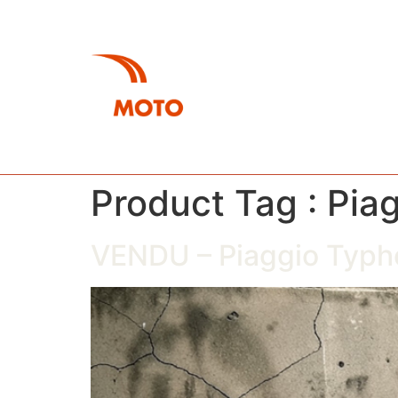
À P
Product Tag :
Pia
VENDU – Piaggio Typh