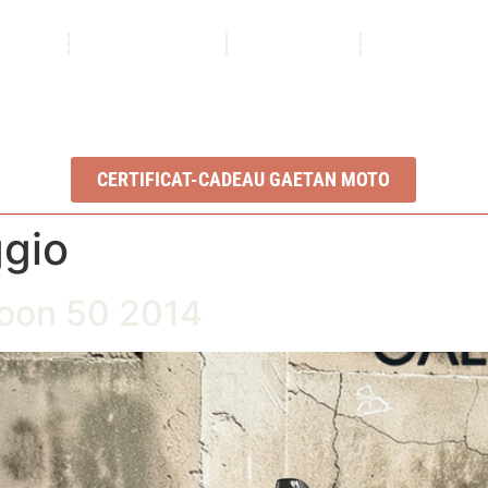
ROPOS
NOS SERVICES
INVENTAIRE
NOUS CONTA
Ouvert du lundi au vendredi : 8h à 17h
2350, Boul. Ste-Anne, QC, G1J 1Y3
CERTIFICAT-CADEAU GAETAN MOTO
ggio
oon 50 2014