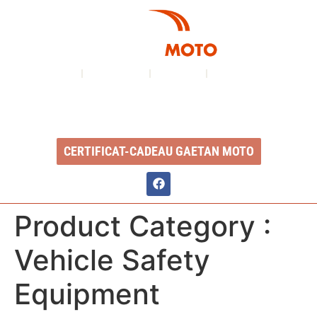
À PROPOS
NOS SERVICES
INVENTAIRE
NOUS CONTACTER
Ouvert du lundi au vendredi : 8h à 17h
2350, Boul. Ste-Anne, QC, G1J 1Y3
CERTIFICAT-CADEAU GAETAN MOTO
Product Category :
Vehicle Safety
Equipment