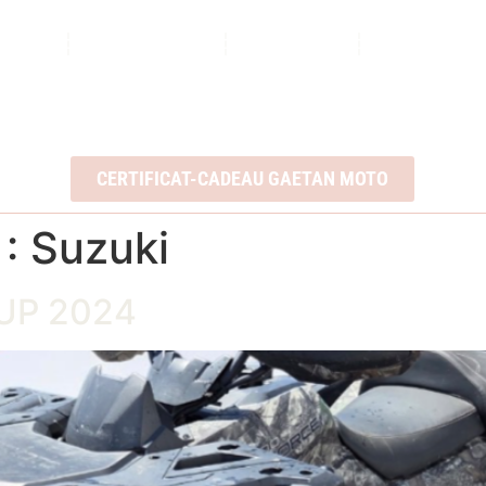
ROPOS
NOS SERVICES
INVENTAIRE
NOUS CONTA
Ouvert du lundi au vendredi : 8h à 17h
2350, Boul. Ste-Anne, QC, G1J 1Y3
CERTIFICAT-CADEAU GAETAN MOTO
 :
Suzuki
2UP 2024