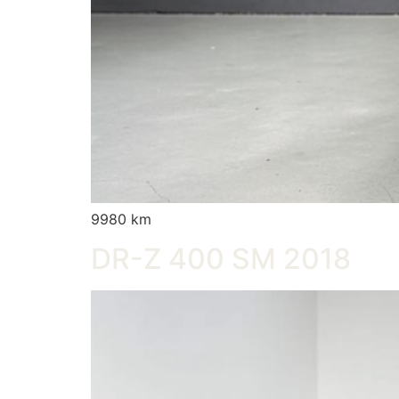
9980 km
DR-Z 400 SM 2018