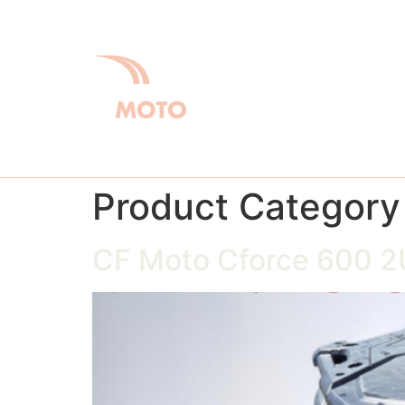
À P
Product Category
CF Moto Cforce 600 