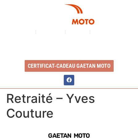
À PROPOS
NOS SERVICES
INVENTAIRE
NOUS CONTACTER
Ouvert du lundi au vendredi : 8h à 17h
2350, Boul. Ste-Anne, QC, G1J 1Y3
CERTIFICAT-CADEAU GAETAN MOTO
Retraité – Yves
Couture
GAETAN MOTO